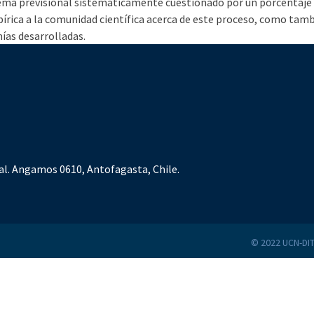
ma previsional sistemáticamente cuestionado por un porcentaje am
írica a la comunidad científica acerca de este proceso, como tamb
ías desarrolladas.
al. Angamos 0610, Antofagasta, Chile.
© 2022 UCN-DIT