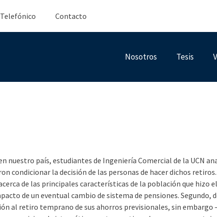
 Telefónico
Contacto
Nosotros
Tesis
V
 crisis del COVID-19: 
n de hacer el retiro d
uestro país, estudiantes de Ingeniería Comercial de la UCN analiz
ron condicionar la decisión de las personas de hacer dichos retiros
erca de las principales características de la población que hizo el
impacto de un eventual cambio de sistema de pensiones. Segundo, d
ión al retiro temprano de sus ahorros previsionales, sin embargo 