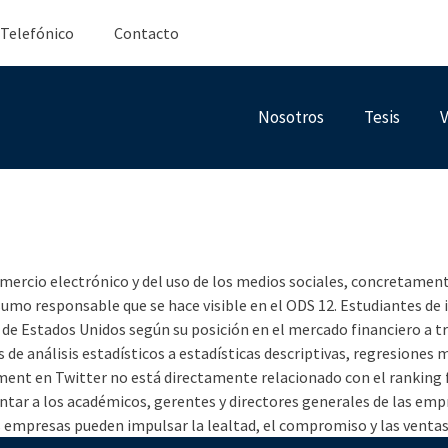
 Telefónico
Contacto
Nosotros
Tesis
V
stria del comercio el
iodo de pandemia Covi
ercio electrónico y del uso de los medios sociales, concretament
sumo responsable que se hace visible en el ODS 12. Estudiantes de i
e Estados Unidos según su posición en el mercado financiero a tr
 de análisis estadísticos a estadísticas descriptivas, regresiones 
t en Twitter no está directamente relacionado con el ranking fina
ientar a los académicos, gerentes y directores generales de las emp
s empresas pueden impulsar la lealtad, el compromiso y las ventas 