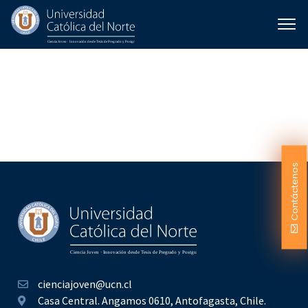
Cuentos para el desarrollo
de habilidades
matemáticas y de lenguaje
en Primer Año Básico
Contáctenos
cienciajoven@ucn.cl
Casa Central. Angamos 0610, Antofagasta, Chile.